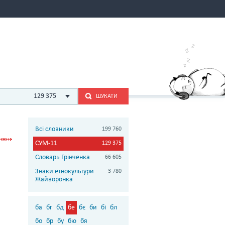
129 375
ШУКАТИ
Всі словники
199 760
СУМ-11
129 375
Словарь Грінченка
66 605
Знаки етнокультури
3 780
Жайворонка
ба
бг
бд
бе
бє
би
бі
бл
бо
бр
бу
бю
бя