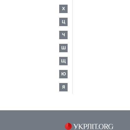
Х
Ц
Ч
Ш
Щ
Ю
Я