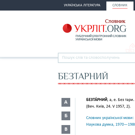
УКРАЇНСЬКА ЛІТЕРАТУРА
СЛОВНИК
БЕЗТАРНИЙ
БЕЗТА́РНИЙ
, а, е. Без тари
А
(Веч. Київ, 24. V 1957, 2).
Б
Словник української мови: в 
Наукова думка, 1970—198
В