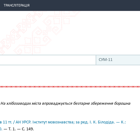
ТРАНСЛІТЕРАЦІЯ
СУМ-11
.
На хлібозаводах міста впроваджується безтарне збереження борошна
11 тт. / АН УРСР. Інститут мовознавства; за ред. І. К. Білодіда. — К.:
0.
— Т. 1. — С. 149.