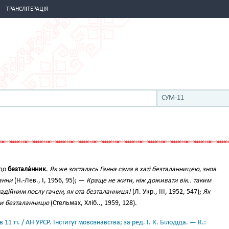
ТРАНСЛІТЕРАЦІЯ
СУМ-11
 до
безтала́нник
.
Як же зосталась Ганна сама в хаті безталанницею, знов
анни
(Н.-Лев., І, 1956, 95); —
Краще не жити, ніж доживати вік.. таким
дійним послу гачем, як ота безталанниця!
(Л. Укр., III, 1952, 547);
Як
ли безталанницю
(Стельмах, Хліб.., 1959, 128).
11 тт. / АН УРСР. Інститут мовознавства; за ред. І. К. Білодіда. — К.: