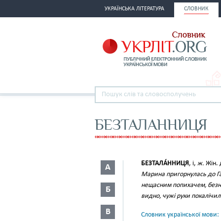
УКРАЇНСЬКА ЛІТЕРАТУРА
СЛОВНИК
БЕЗТАЛАННИЦЯ
БЕЗТАЛА́ННИЦЯ
, і,
ж.
Жін.
А
Марина пригорнулась до Г
нещасним попихачем, безна
Б
видно, чужі руки покалічи
В
Словник української мови: в 