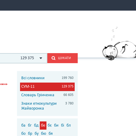
129 375
ШУКАТИ
Всі словники
199 760
СУМ-11
129 375
Словарь Грінченка
66 605
Знаки етнокультури
3 780
Жайворонка
ба
бг
бд
бе
бє
би
бі
бл
бо
бр
бу
бю
бя