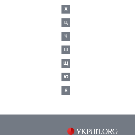
Х
Ц
Ч
Ш
Щ
Ю
Я