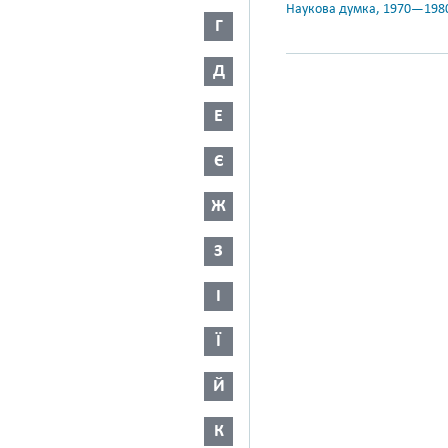
Наукова думка, 1970—198
Г
Д
Е
Є
Ж
З
І
Ї
Й
К