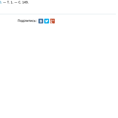
0.
— Т. 1. — С. 149.
Поділитись: