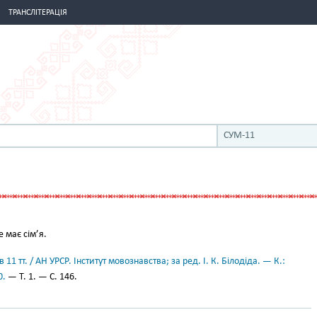
ТРАНСЛІТЕРАЦІЯ
СУМ-11
е має сім’я.
11 тт. / АН УРСР. Інститут мовознавства; за ред. І. К. Білодіда. — К.:
0.
— Т. 1. — С. 146.