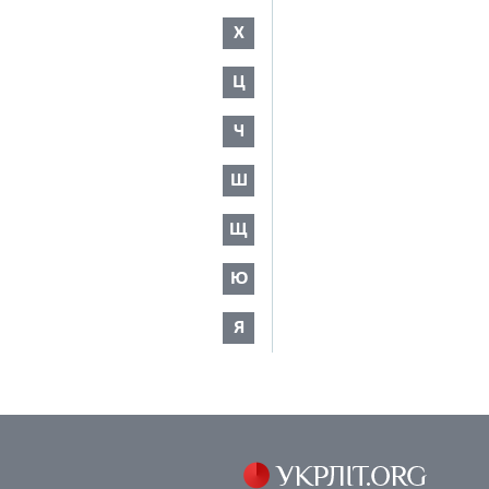
Х
Ц
Ч
Ш
Щ
Ю
Я