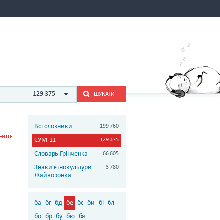
129 375
ШУКАТИ
Всі словники
199 760
СУМ-11
129 375
Словарь Грінченка
66 605
Знаки етнокультури
3 780
Жайворонка
ба
бг
бд
бе
бє
би
бі
бл
бо
бр
бу
бю
бя