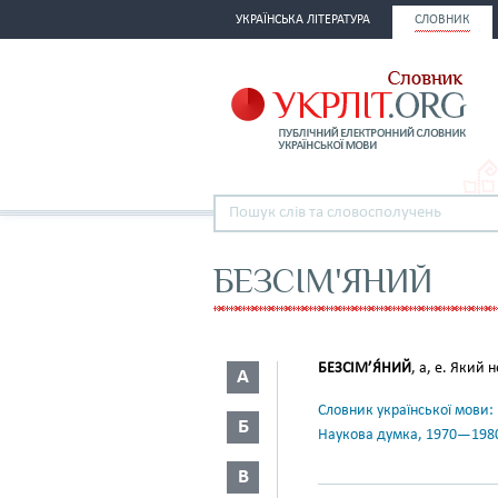
УКРАЇНСЬКА ЛІТЕРАТУРА
СЛОВНИК
БЕЗСІМ'ЯНИЙ
БЕЗСІМ’Я́НИЙ
, а, е. Який н
А
Словник української мови: в 
Б
Наукова думка, 1970—198
В