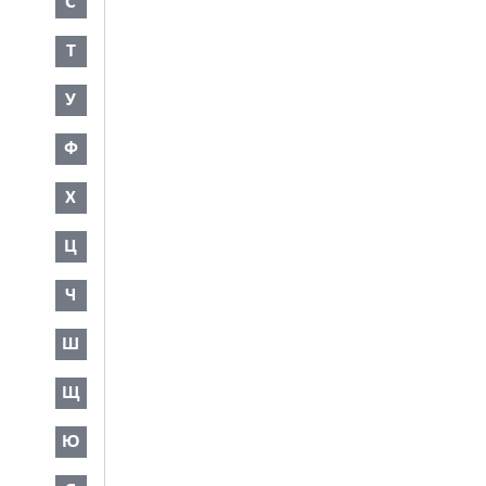
С
Т
У
Ф
Х
Ц
Ч
Ш
Щ
Ю