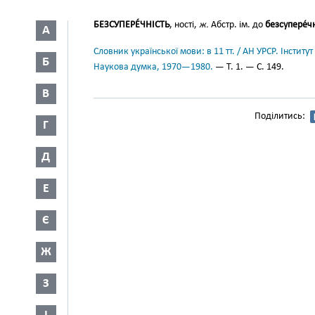
БЕЗСУПЕРЕ́ЧНІСТЬ
, ності,
ж.
Абстр. ім. до
безсупере́ч
А
Словник української мови: в 11 тт. / АН УРСР. Інститут
Б
Наукова думка, 1970—1980.
— Т. 1. — С. 149.
В
Поділитись:
Г
Д
Е
Є
Ж
З