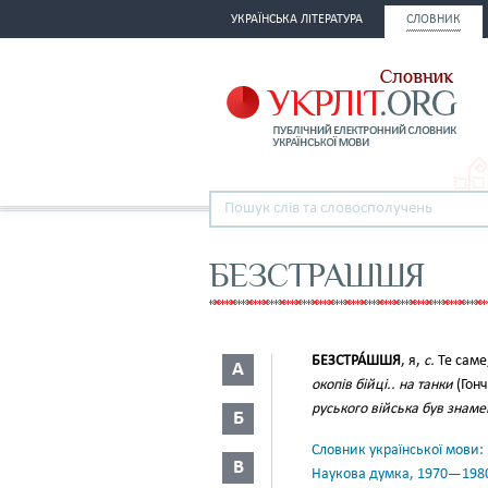
УКРАЇНСЬКА ЛІТЕРАТУРА
СЛОВНИК
БЕЗСТРАШШЯ
БЕЗСТРА́ШШЯ
, я,
с.
Те саме
А
окопів бійці.. на танки
(Гонч
руського війська був знам
Б
Словник української мови: в 
В
Наукова думка, 1970—198