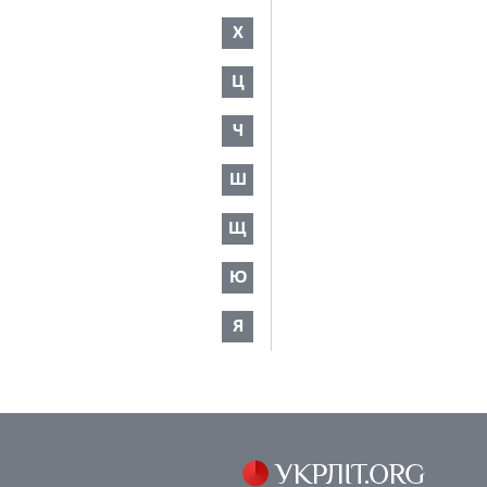
Х
Ц
Ч
Ш
Щ
Ю
Я