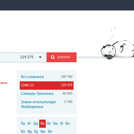
129 375
ШУКАТИ
Всі словники
199 760
СУМ-11
129 375
Словарь Грінченка
66 605
Знаки етнокультури
3 780
Жайворонка
ба
бг
бд
бе
бє
би
бі
бл
бо
бр
бу
бю
бя