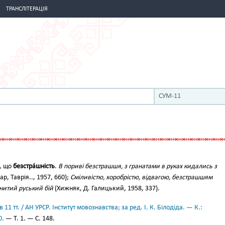
ТРАНСЛІТЕРАЦІЯ
СУМ-11
, що
безстра́шність
.
В пориві безстрашшя, з гранатами в руках кидались з
ар, Таврія.., 1957, 660);
Сміливістю, хоробрістю, відвагою, безстрашшям
енитий руський бій
(Хижняк, Д. Галицький, 1958, 337).
11 тт. / АН УРСР. Інститут мовознавства; за ред. І. К. Білодіда. — К.:
0.
— Т. 1. — С. 148.