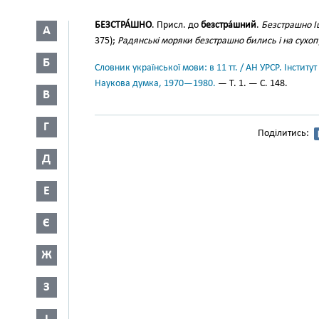
БЕЗСТРА́ШНО
. Присл. до
безстра́шний
.
Безстрашно Іш
А
375);
Радянські моряки безстрашно бились і на сухоп
Б
Словник української мови: в 11 тт. / АН УРСР. Інститут
Наукова думка, 1970—1980.
— Т. 1. — С. 148.
В
Г
Поділитись:
Д
Е
Є
Ж
З