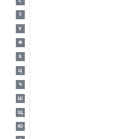
С
Т
У
Ф
Х
Ц
Ч
Ш
Щ
Ю