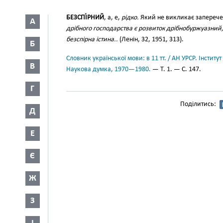
БЕЗСПІ́РНИЙ
, а, е,
рідко.
Який не викликає заперече
А
дрібного господарства є розвиток дрібнобуржуазний, 
безспірна істина..
(Ленін, 32, 1951, 313).
Б
Словник української мови: в 11 тт. / АН УРСР. Інститут
В
Наукова думка, 1970—1980.
— Т. 1. — С. 147.
Г
Поділитись:
Д
Е
Є
Ж
З