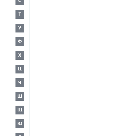
С
Т
У
Ф
Х
Ц
Ч
Ш
Щ
Ю