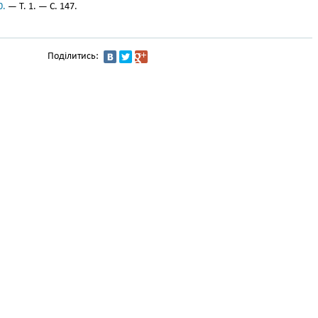
0.
— Т. 1. — С. 147.
Поділитись: