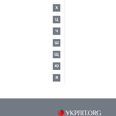
Х
Ц
Ч
Ш
Щ
Ю
Я