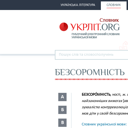
УКРАЇНСЬКА ЛІТЕРАТУРА
СЛОВНИК
БЕЗСОРОМНІСТЬ
БЕЗСОРО́МНІСТЬ
, ності,
ж.
А
найзаконніших вимогах
[ав
зухвалістю контрреволюціо
Б
мов діти у своїй безсоромно
В
Словник української мови: в 