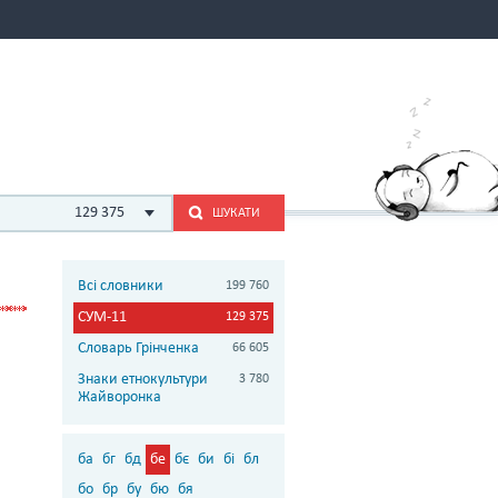
129 375
ШУКАТИ
Всі словники
199 760
СУМ-11
129 375
Словарь Грінченка
66 605
Знаки етнокультури
3 780
Жайворонка
ба
бг
бд
бе
бє
би
бі
бл
бо
бр
бу
бю
бя