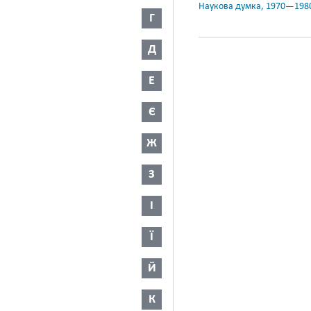
Наукова думка, 1970—198
Г
Д
Е
Є
Ж
З
І
Ї
Й
К