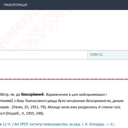
ТРАНСЛІТЕРАЦІЯ
СУМ-11
Абстр. ім. до
безсоро́мний
.
Відмовлення в цих найскромніших і
тономії]
з боку Тимчасового уряду було нечуваною безсоромністю, дикою
нерів..
(Ленін, 25, 1951, 79);
Молоді липи вже роздяглись й стояли голі,
сті
(Коцюб., II, 1955, 248).
11 тт. / АН УРСР. Інститут мовознавства; за ред. І. К. Білодіда. — К.: