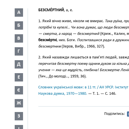
БЕЗСМЕ́РТНИЙ
, а, е.
А
1. Який вічно живе, ніколи не вмирає.
Така руїна, пр
Б
потрібні та купелі… Чи вона думає, що люди безсмерт
— смертна, а народ — безсмертний
(Криж., Калин, мі
В
безсме́ртні
, них. Боги.
Поспитавшися ради в дружини
безсмертним
(Зеров, Вибр., 1966, 327).
Г
2. Який назавжди лишається в пам’яті людей, завжди
Д
перечитав безсмертну поему одним духом за кілька 
учення — яка це мудрість, глибина! Безсмертне Лені
(Тич., До молоді.., 1959, 36).
Е
Словник української мови: в 11 тт. / АН УРСР. Інститут
Є
Наукова думка, 1970—1980.
— Т. 1. — С. 146.
Ж
Поділитись:
З