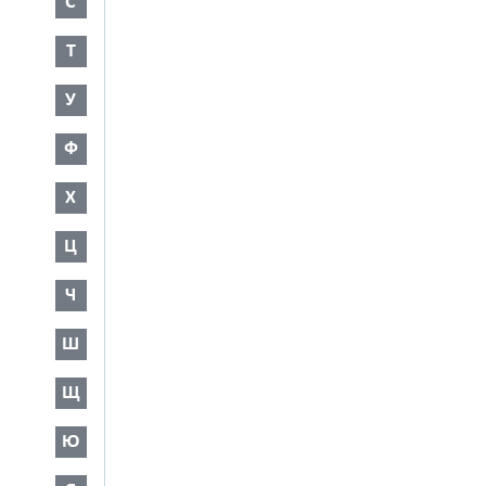
С
Т
У
Ф
Х
Ц
Ч
Ш
Щ
Ю