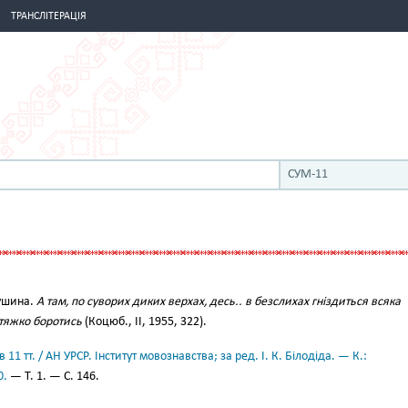
ТРАНСЛІТЕРАЦІЯ
СУМ-11
ушина.
А там, по суворих диких верхах, десь.. в безслихах гніздиться всяка
 тяжко боротись
(Коцюб., II, 1955, 322).
11 тт. / АН УРСР. Інститут мовознавства; за ред. І. К. Білодіда. — К.:
0.
— Т. 1. — С. 146.