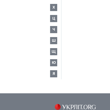
Х
Ц
Ч
Ш
Щ
Ю
Я