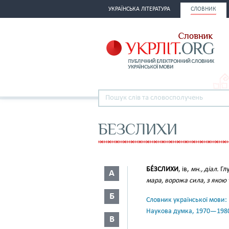
УКРАЇНСЬКА ЛІТЕРАТУРА
СЛОВНИК
БЕЗСЛИХИ
БЕ́ЗСЛИХИ
, ів,
мн., діал.
Гл
А
мара, ворожа сила, з якою
Б
Словник української мови: в 
Наукова думка, 1970—198
В