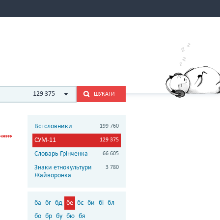
129 375
ШУКАТИ
Всі словники
199 760
СУМ-11
129 375
Словарь Грінченка
66 605
Знаки етнокультури
3 780
Жайворонка
ба
бг
бд
бе
бє
би
бі
бл
бо
бр
бу
бю
бя