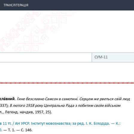
ТРАНСЛІТЕРАЦІЯ
СУМ-11
сла́вний
.
Гине безславно Самсон в самотині. Серцем же рветься свій люд
 337);
8 лютого 1918 року Центральна Рада з побитим своїм військом
л., Легенд. начдив, 1957, 25).
11 тт. / АН УРСР. Інститут мовознавства; за ред. І. К. Білодіда. — К.:
0.
— Т. 1. — С. 146.