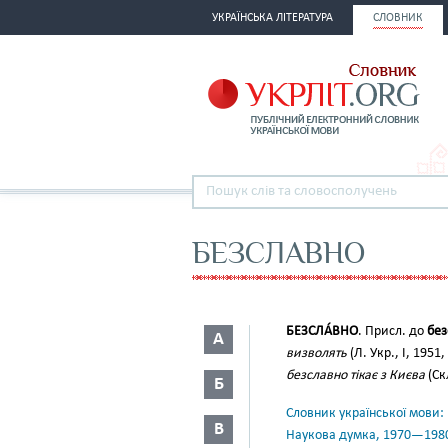
УКРАЇНСЬКА ЛІТЕРАТУРА
СЛОВНИК
БЕЗСЛАВНО
БЕЗСЛА́ВНО
. Присл. до
без
А
визволять
(Л. Укр., І, 1951,
безславно тікає з Києва
(Ск
Б
Словник української мови: в 
В
Наукова думка, 1970—198