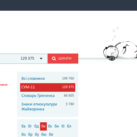
129 375
ШУКАТИ
Всі словники
199 760
СУМ-11
129 375
Словарь Грінченка
66 605
Знаки етнокультури
3 780
Жайворонка
ба
бг
бд
бе
бє
би
бі
бл
бо
бр
бу
бю
бя