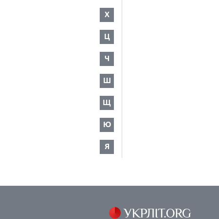
Х
Ц
Ч
Ш
Щ
Ю
Я