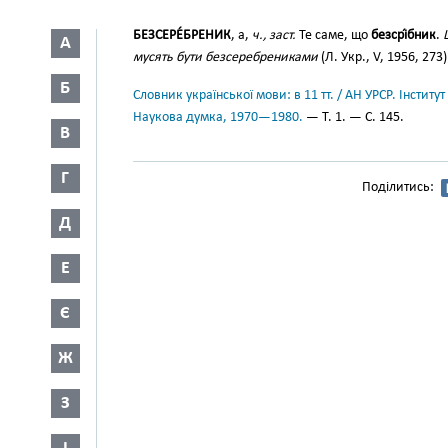
БЕЗСЕРЕ́БРЕНИК
, а,
ч., заст.
Те саме, що
безсрі́бник
.
А
мусять бути безсеребрениками
(Л. Укр., V, 1956, 273)
Б
Словник української мови: в 11 тт. / АН УРСР. Інститут
Наукова думка, 1970—1980.
— Т. 1. — С. 145.
В
Г
Поділитись:
Д
Е
Є
Ж
З