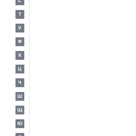
С
Т
У
Ф
Х
Ц
Ч
Ш
Щ
Ю