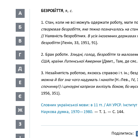
БЕЗРОБІ́ТТЯ
, я,
с.
А
1. Стан, коли не всі можуть одержати роботу, мати п
Б
створював безробіття, яке тяжко позначалось на стан
// Наявність безробітних.
В усіх іноземних державах
В
безробіття
(Ленін, 33, 1951, 91).
Г
2. Брак роботи.
Злидні, голод, безробіття та малозем
США, країни Латинської Америки
(Дмит., Там, де сяє..
Д
3. Незайнятість роботою, якоюсь справою і т. ін.; бе
можна й бог зна чого надумать і накоїти
(Н.-Лев., IV,
Е
спочинку!) і цензурні капризи вилізуть боком, бо му
1956, 351).
Є
Словник української мови: в 11 тт. / АН УРСР. Інститут
Ж
Наукова думка, 1970—1980.
— Т. 1. — С. 144.
З
Поділитись: