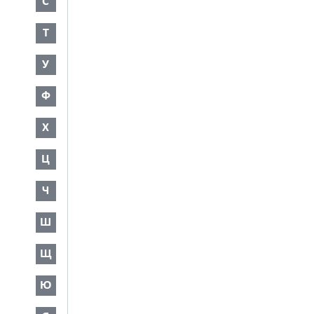
С
Т
У
Ф
Х
Ц
Ч
Ш
Щ
Ю