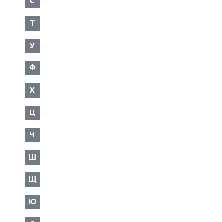
С
Т
У
Ф
Х
Ц
Ч
Ш
Щ
Ю