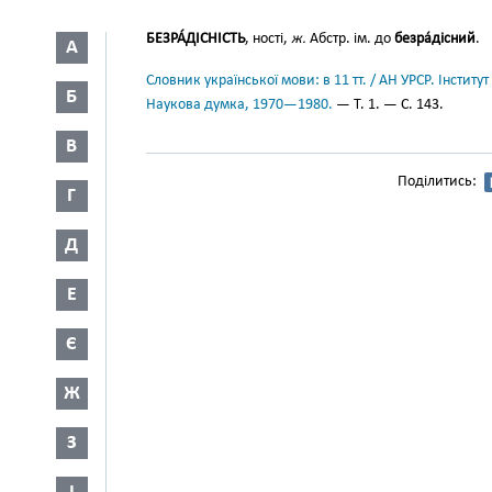
БЕЗРА́ДІСНІСТЬ
, ності,
ж.
Абстр. ім. до
безра́дісний
.
А
Словник української мови: в 11 тт. / АН УРСР. Інститут
Б
Наукова думка, 1970—1980.
— Т. 1. — С. 143.
В
Поділитись:
Г
Д
Е
Є
Ж
З