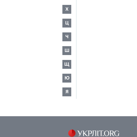
Х
Ц
Ч
Ш
Щ
Ю
Я