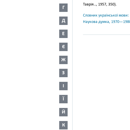
Таврія.., 1957, 350).
Г
Словник української мови: в 
Д
Наукова думка, 1970—198
Е
Є
Ж
З
І
Ї
Й
К