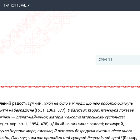
ТРАНСЛІТЕРАЦІЯ
СУМ-11
авлений радості; сумний.
Якби не було в їх надії, що тією роботою осягнуть
иття їм безрадісне
(Гр., І, 1963, 377);
У багатьох творах Манжура показав
інки — дівчат-наймичок, матерів у експлуататорському суспільстві,
т
(Іст. укр. літ.. І, 1954, 478); // Який не викликає радості; похмурий,
щухло Червоне море, висохло, й осталась безрадісна пустиня після нього
ажіть, Оленчук, чим вас привабив цей суворий безрадісний край?
(Гончар,