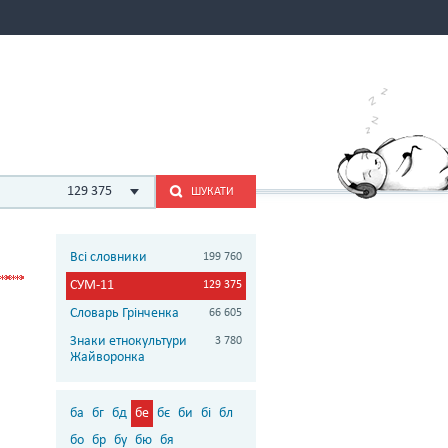
129 375
ШУКАТИ
Всі словники
199 760
СУМ-11
129 375
Словарь Грінченка
66 605
Знаки етнокультури
3 780
Жайворонка
ба
бг
бд
бе
бє
би
бі
бл
бо
бр
бу
бю
бя