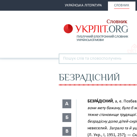
УКРАЇНСЬКА ЛІТЕРАТУРА
СЛОВНИК
БЕЗРАДІСНИЙ
БЕЗРА́ДІСНИЙ
, а, е. Позб
А
вони мету бажану, було б ж
тяжке становище трудящої ж
Б
безрадісну долю дітей-сирі
невеселий.
Заграло та й у
В
(Л. Укр., І, 1951, 257); —
Ск