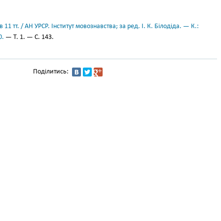
11 тт. / АН УРСР. Інститут мовознавства; за ред. І. К. Білодіда. — К.:
0.
— Т. 1. — С. 143.
Поділитись: