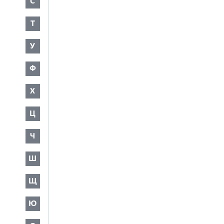
С
Т
У
Ф
Х
Ц
Ч
Ш
Щ
Ю