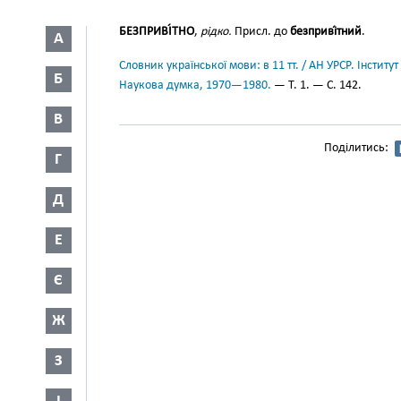
БЕЗПРИВІ́ТНО
,
рідко.
Присл. до
безприві́тний
.
А
Словник української мови: в 11 тт. / АН УРСР. Інститут
Б
Наукова думка, 1970—1980.
— Т. 1. — С. 142.
В
Поділитись:
Г
Д
Е
Є
Ж
З