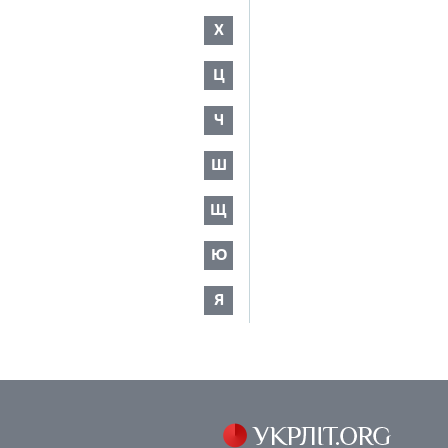
Х
Ц
Ч
Ш
Щ
Ю
Я