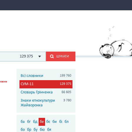
129 375
ШУКАТИ
Всі словники
199 760
СУМ-11
129 375
Словарь Грінченка
66 605
Знаки етнокультури
3 780
Жайворонка
ба
бг
бд
бе
бє
би
бі
бл
бо
бр
бу
бю
бя