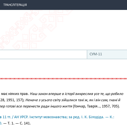
ТРАНСЛІТЕРАЦІЯ
СУМ-11
е має ніяких прав.
Наш закон вперше в історії викреслив усе те, що робило
 28, 1951, 157);
Неначе з усього світу зійшлися такі ж, як і він сам, гнані й
пер готові все перенести ради іншого життя
(Гончар, Таврія.., 1957, 705).
11 тт. / АН УРСР. Інститут мовознавства; за ред. І. К. Білодіда. — К.:
0.
— Т. 1. — С. 141.