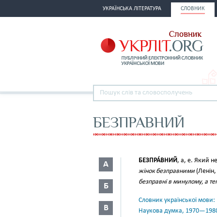
УКРАЇНСЬКА ЛІТЕРАТУРА
СЛОВНИК
БЕЗПРАВНИЙ
БЕЗПРА́ВНИЙ
, а, е. Який н
А
жінок безправними
(Ленін,
безправні в минулому, а те
Б
Словник української мови: в 
В
Наукова думка, 1970—198