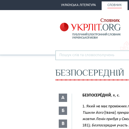
УКРАЇНСЬКА ЛІТЕРАТУРА
СЛОВНИК
БЕЗПОСЕРЕДНІЙ
БЕЗПОСЕРЕ́ДНІЙ
, я, є.
А
1. Який не має проміжних 
Б
Тішили його
[Івана]
прекрас
жовтня Ленін прибув у Смо
В
181);
Безпосередня участь 