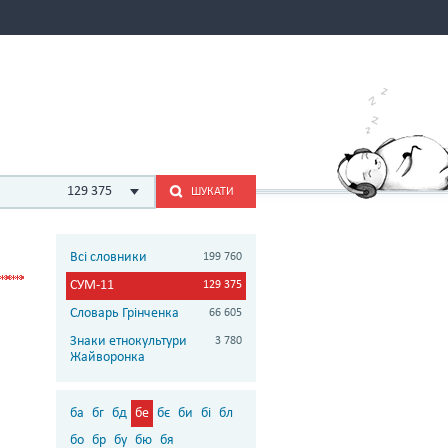
129 375
ШУКАТИ
Всі словники
199 760
СУМ-11
129 375
Словарь Грінченка
66 605
Знаки етнокультури
3 780
Жайворонка
ба
бг
бд
бе
бє
би
бі
бл
бо
бр
бу
бю
бя