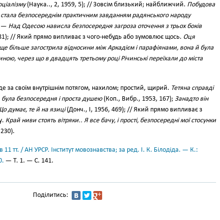
оціалізму
(Наука.., 2, 1959, 5); // Зовсім близький; найближчий.
Побудова
а стала безпосереднім практичним завданням радянського народу
; —
Над Одесою нависла безпосередня загроза оточення з трьох боків
81); // Який прямо випливає з чого-небудь або зумовлює щось.
Оця
 ще більше загострила відносини між Аркадієм і парафіянами, вона й була
ною, через що в двадцять третьому році Річинські переїхали до міста
.
де за своїм внутрішнім потягом, нахилом; простий, щирий.
Тетяна справді
 була безпосередня і проста душею
(Коп., Вибр., 1953, 167);
Занадто він
о думає, те й на язиці
(Донч., І, 1956, 469); // Який прямо випливає з
у.
Край ниви стоять вітряки.. Я все бачу, і прості, безпосередні мої стосунки
 230).
11 тт. / АН УРСР. Інститут мовознавства; за ред. І. К. Білодіда. — К.:
0.
— Т. 1. — С. 141.
Поділитись: