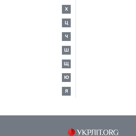
Х
Ц
Ч
Ш
Щ
Ю
Я