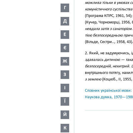
можлива тільки в умовах с
Г
комуністичного суспільств
(Програма КПРС, 1961, 54)
Д
(Кучер, Чорноморці, 1956, 
невдала затія з санаторієм
Е
тією безпосередньою причи
(Вільде, Сестри.., 1958, 43)
Є
2. Який, не задумуючись, і
здавалась дитиною — така
Ж
безпосередній, нехитрий. Щ
внутрішнього потягу, нахил
З
з землею
(Коцюб., II, 1955,
І
Словник української мови: в 
Наукова думка, 1970—198
Ї
Й
К