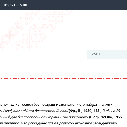
ТРАНСЛІТЕРАЦІЯ
СУМ-11
ланок, здійснюється без посередництва кого-, чого-небудь; прямий.
ні коні, піддані його безпосередній опіці
(Фр., III, 1950, 145);
В ніч на 25
льний для безпосереднього керівництва повстанням
(Біогр. Леніна, 1955,
найширших мас у складанні планів розвитку економіки своєї держави