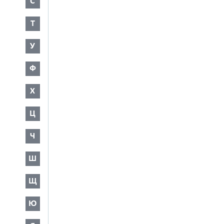
С
Т
У
Ф
Х
Ц
Ч
Ш
Щ
Ю