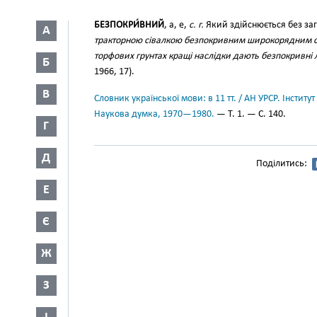
БЕЗПОКРИ́ВНИЙ
, а, е,
с. г.
Який здійснюється без заг
А
тракторною сівалкою безпокривним широкорядним 
торфових грунтах кращі наслідки дають безпокривні л
Б
1966, 17).
В
Словник української мови: в 11 тт. / АН УРСР. Інститут
Наукова думка, 1970—1980.
— Т. 1. — С. 140.
Г
Д
Поділитись:
Е
Є
Ж
З