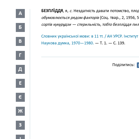
БЕЗПЛІ́ДДЯ
, я,
с.
Нездатність давати потомство, пло
А
обумовлюється рядом факторів
(Соц. твар., 2, 1956, 
сортів кукурудзи — стерильність, тобто безпліддя пил
Б
Словник української мови: в 11 тт. / АН УРСР. Інститут
В
Наукова думка, 1970—1980.
— Т. 1. — С. 139.
Г
Поділитись:
Д
Е
Є
Ж
З