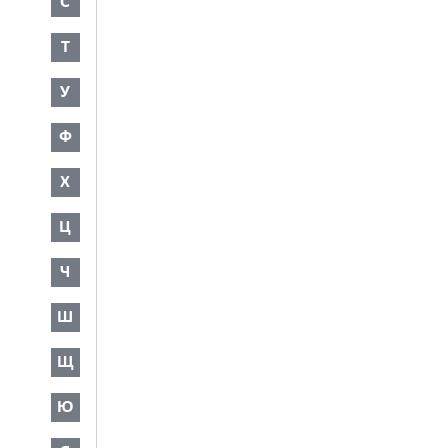
С
Т
У
Ф
Х
Ц
Ч
Ш
Щ
Ю