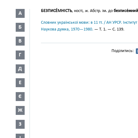
БЕЗПИСЕ́МНІСТЬ
, ності,
ж.
Абстр. ім. до
безписе́мни
А
Словник української мови: в 11 тт. / АН УРСР. Інститут
Б
Наукова думка, 1970—1980.
— Т. 1. — С. 139.
В
Поділитись:
Г
Д
Е
Є
Ж
З