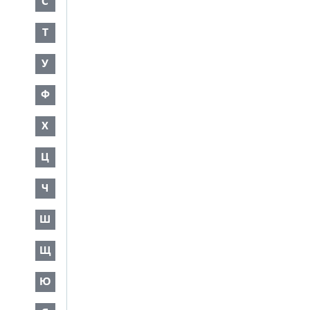
С
Т
У
Ф
Х
Ц
Ч
Ш
Щ
Ю