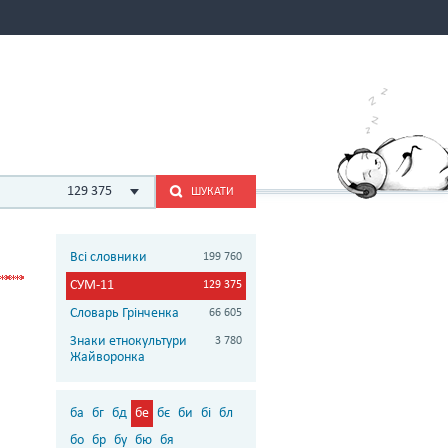
129 375
ШУКАТИ
Всі словники
199 760
СУМ-11
129 375
Словарь Грінченка
66 605
Знаки етнокультури
3 780
Жайворонка
ба
бг
бд
бе
бє
би
бі
бл
бо
бр
бу
бю
бя