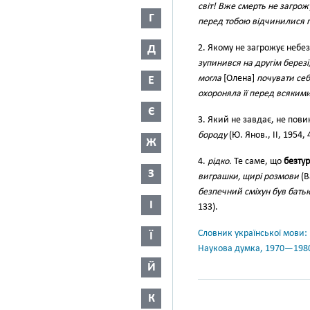
світ! Вже смерть не загрож
Г
перед тобою відчинилися пр
Д
2. Якому не загрожує небе
зупинився на другім березі
могла
[Олена]
почувати себ
Е
охороняла її перед всяки
Є
3. Який не завдає, не пов
бороду
(Ю. Янов., II, 1954, 
Ж
4.
рідко.
Те саме, що
безтур
З
виграшки, щирі розмови
(В
безпечний сміхун був батьк
І
133).
Словник української мови: в 
Ї
Наукова думка, 1970—198
Й
К