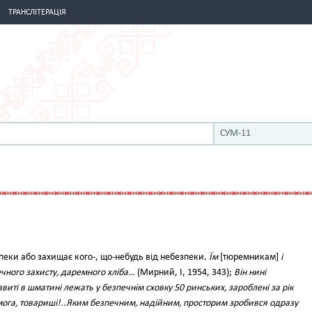
ТРАНСЛІТЕРАЦІЯ
СУМ-11
зпеки або захищає кого-, що-небудь від небезпеки.
Їм
[тюремникам]
і
ечного захисту, даремного хліба…
(Мирний, І, 1954, 343);
Він нині
виті в шматині лежать у безпечнім сховку 50 ринських, зароблені за рік
ога, товариші!..Яким безпечним, надійним, просторим зробився одразу