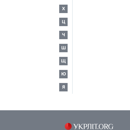
Х
Ц
Ч
Ш
Щ
Ю
Я