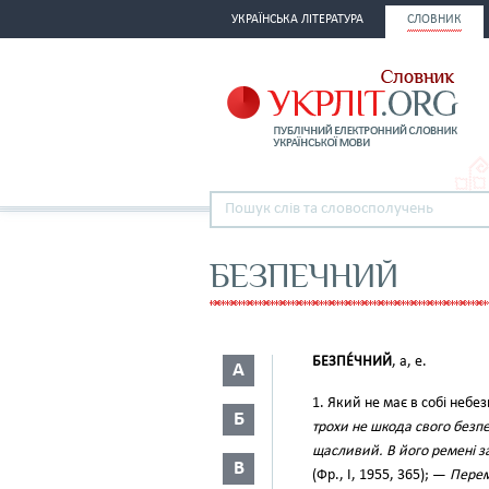
УКРАЇНСЬКА ЛІТЕРАТУРА
СЛОВНИК
БЕЗПЕЧНИЙ
БЕЗПЕ́ЧНИЙ
, а, е.
А
1. Який не має в собі небе
Б
трохи не шкода свого безп
щасливий. В його ремені за
В
(Фр., І, 1955, 365); —
Перем