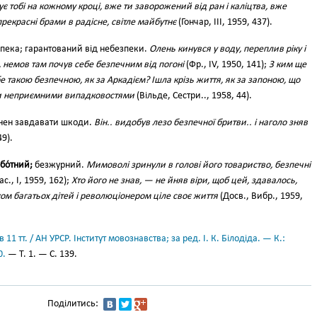
ує тобі на кожному кроці, вже ти заворожений від ран і каліцтва, вже
екрасні брами в радісне, світле майбутнє
(Гончар, III, 1959, 437).
зпека; гарантований від небезпеки.
Олень кинувся у воду, переплив ріку і
, немов там почув себе безпечним від погоні
(Фр., IV, 1950, 141);
З ким ще
е такою безпечною, як за Аркадієм? Ішла крізь життя, як за запоною, що
ми неприємними випадковостями
(Вільде, Сестри.., 1958, 44).
инен завдавати шкоди.
Він.. видобув лезо безпечної бритви.. і наголо зняв
49).
бо́тний;
безжурний.
Мимоволі зринули в голові його товариство, безпечні
ас., І, 1959, 162);
Хто його не знав, — не йняв віри, щоб цей, здавалось,
ом багатьох дітей і революціонером ціле своє життя
(Досв., Вибр., 1959,
11 тт. / АН УРСР. Інститут мовознавства; за ред. І. К. Білодіда. — К.:
0.
— Т. 1. — С. 139.
Поділитись: