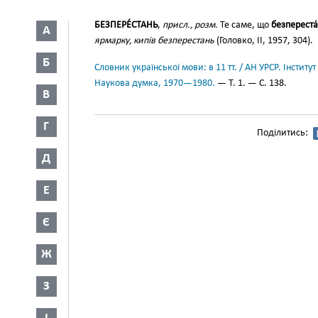
БЕЗПЕРЕ́СТАНЬ
,
присл., розм.
Те саме, що
безпереста
А
ярмарку, кипів безперестань
(Головко, II, 1957, 304).
Б
Словник української мови: в 11 тт. / АН УРСР. Інститут
Наукова думка, 1970—1980.
— Т. 1. — С. 138.
В
Г
Поділитись:
Д
Е
Є
Ж
З