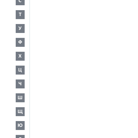
С
Т
У
Ф
Х
Ц
Ч
Ш
Щ
Ю