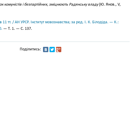
к комуністів і безпартійних, зміцнюють Радянську владу
(Ю. Янов., V,
11 тт. / АН УРСР. Інститут мовознавства; за ред. І. К. Білодіда. — К.:
0.
— Т. 1. — С. 137.
Поділитись: