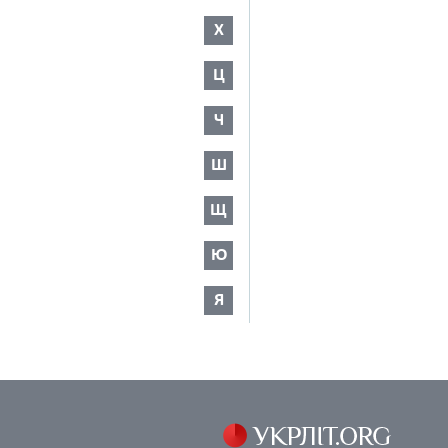
Х
Ц
Ч
Ш
Щ
Ю
Я