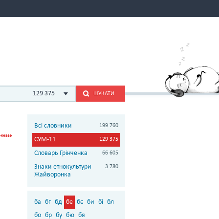
129 375
ШУКАТИ
Всі словники
199 760
СУМ-11
129 375
Словарь Грінченка
66 605
Знаки етнокультури
3 780
Жайворонка
ба
бг
бд
бе
бє
би
бі
бл
бо
бр
бу
бю
бя