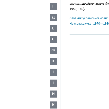
знають, що підтримують бло
Г
1959, 160).
Д
Словник української мови: в 
Наукова думка, 1970—198
Е
Є
Ж
З
І
Ї
Й
К