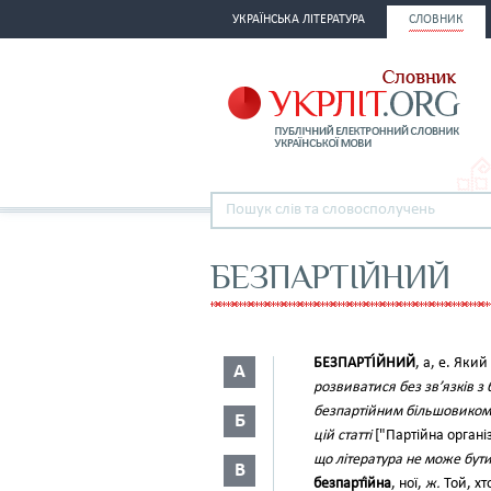
УКРАЇНСЬКА ЛІТЕРАТУРА
СЛОВНИК
БЕЗПАРТІЙНИЙ
БЕЗПАРТІ́ЙНИЙ
, а, е. Який
А
розвиватися без зв’язків 
безпартійним більшовиком
Б
цій статті
["Партійна організ
що література не може бут
В
безпарті́йна
, ної,
ж.
Той, хт