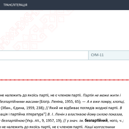
ТРАНСЛІТЕРАЦІЯ
СУМ-11
 не належить до якоїсь партії, не є членом партії.
Партія не може жити і
з безпартійними масами
(Біогр. Леніна, 1955, 65); —
А я вже помру, хлопці,
(Збан., Єдина, 1959, 238); // Який не відбиває поглядів жодної партії.
В
ація і партійна література"]
В. І. Ленін з властивою йому силою показав,
и безпартійною
(Укр. літ., 9, 1957, 19); //
у знач. ім.
безпарті́йний
, ного,
ч.;
о не належить до якоїсь партії, не є членом партії.
Наші колгоспники