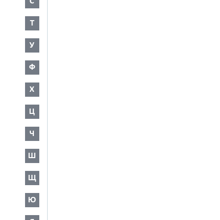
С
Т
У
Ф
Х
Ц
Ч
Ш
Щ
Ю