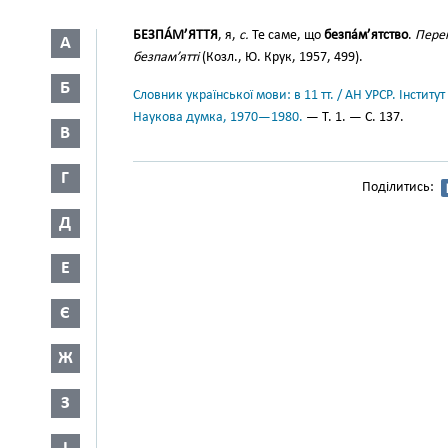
БЕЗПА́М’ЯТТЯ
, я,
с.
Те саме, що
безпа́м’ятство
.
Пере
А
безпам’ятті
(Козл., Ю. Крук, 1957, 499).
Б
Словник української мови: в 11 тт. / АН УРСР. Інститут
Наукова думка, 1970—1980.
— Т. 1. — С. 137.
В
Г
Поділитись:
Д
Е
Є
Ж
З