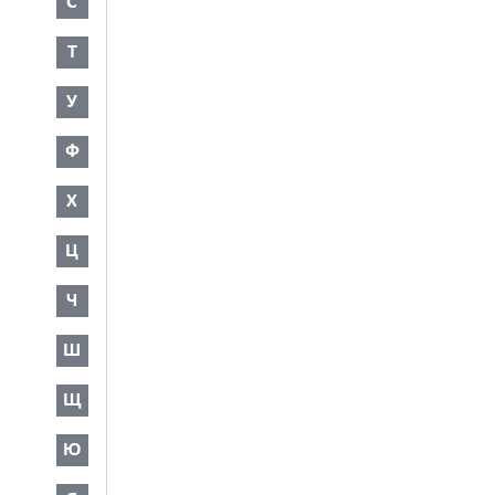
С
Т
У
Ф
Х
Ц
Ч
Ш
Щ
Ю