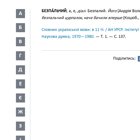
БЕЗПА́ЛЬЧИЙ
, а, е,
діал.
Безпалий.
Його
[Андрія Вол
А
безпальчий цурпалок, наче бачили вперше
(Коцюб., I
Б
Словник української мови: в 11 тт. / АН УРСР. Інститут
Наукова думка, 1970—1980.
— Т. 1. — С. 137.
В
Г
Поділитись:
Д
Е
Є
Ж
З