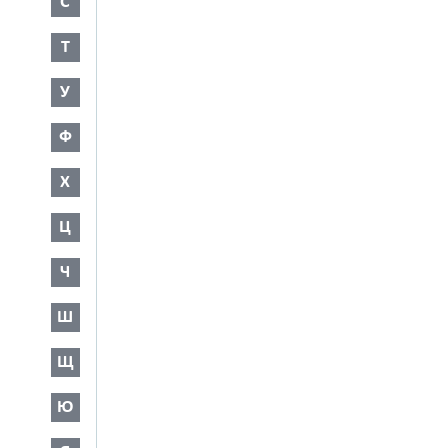
С
Т
У
Ф
Х
Ц
Ч
Ш
Щ
Ю