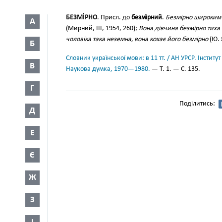
БЕЗМІ́РНО
. Присл. до
безмі́рний
.
Безмірно широким
А
(Мирний, III, 1954, 260);
Вона дівчина безмірно тиха 
чоловіка така неземна, вона кохає його безмірно
(Ю. 
Б
Словник української мови: в 11 тт. / АН УРСР. Інститут
В
Наукова думка, 1970—1980.
— Т. 1. — С. 135.
Г
Поділитись:
Д
Е
Є
Ж
З