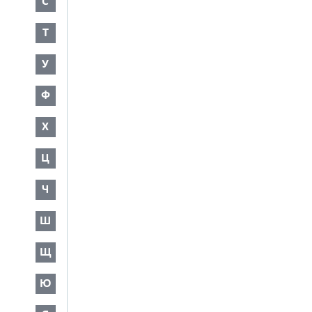
С
Т
У
Ф
Х
Ц
Ч
Ш
Щ
Ю