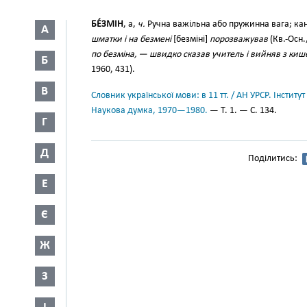
БЕ́ЗМІН
, а,
ч.
Ручна важільна або пружинна вага; ка
А
шматки і на безмені
[безміні]
порозважував
(Кв.-Осн.
по безміна, — швидко сказав учитель і вийняв з кише
Б
1960, 431).
В
Словник української мови: в 11 тт. / АН УРСР. Інститут
Наукова думка, 1970—1980.
— Т. 1. — С. 134.
Г
Д
Поділитись:
Е
Є
Ж
З