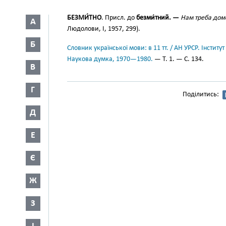
БЕЗМИ́ТНО
. Присл. до
безми́тний. —
Нам треба домо
А
Людолови, І, 1957, 299).
Б
Словник української мови: в 11 тт. / АН УРСР. Інститут
Наукова думка, 1970—1980.
— Т. 1. — С. 134.
В
Г
Поділитись:
Д
Е
Є
Ж
З