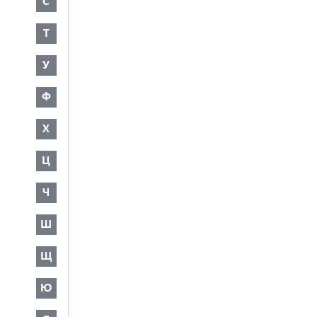
С
Т
У
Ф
Х
Ц
Ч
Ш
Щ
Ю