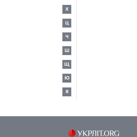
Х
Ц
Ч
Ш
Щ
Ю
Я