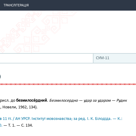
ТРАНСЛІТЕРАЦІЯ
СУМ-11
О
рисл. до
безмилосе́рдний
.
Безмилосердно — удар за ударом — Рудик
, Новели, 1962, 134).
11 тт. / АН УРСР. Інститут мовознавства; за ред. І. К. Білодіда. — К.:
0.
— Т. 1. — С. 134.