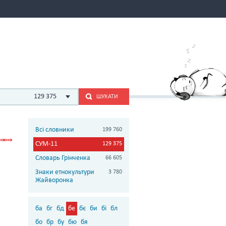
129 375
ШУКАТИ
Всі словники
199 760
СУМ-11
129 375
Словарь Грінченка
66 605
Знаки етнокультури
3 780
Жайворонка
ба
бг
бд
бе
бє
би
бі
бл
бо
бр
бу
бю
бя