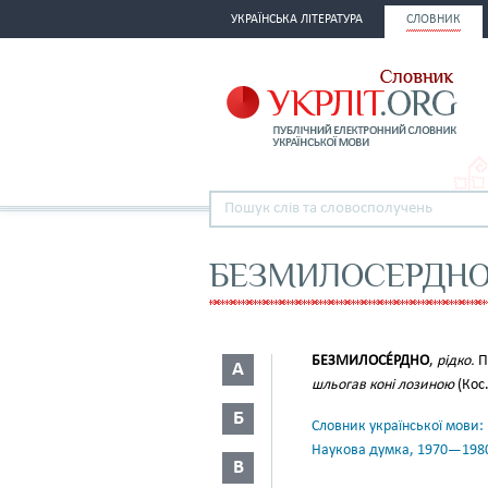
УКРАЇНСЬКА ЛІТЕРАТУРА
СЛОВНИК
БЕЗМИЛОСЕРДН
БЕЗМИЛОСЕ́РДНО
,
рідко.
П
А
шльогав коні лозиною
(Кос.
Б
Словник української мови: в 
Наукова думка, 1970—198
В