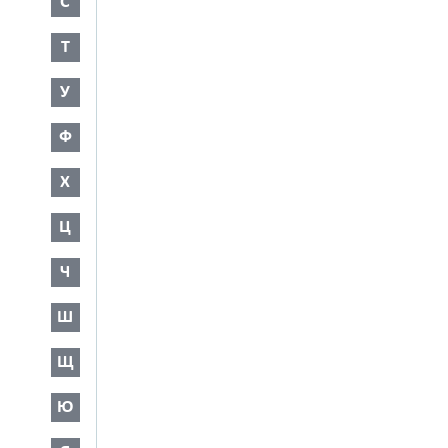
С
Т
У
Ф
Х
Ц
Ч
Ш
Щ
Ю