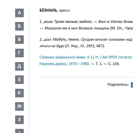
БЕ́ЗМАЛЬ
,
присл.
А
1.
розм.
Трохи менше; майже. —
Вже ж Уляпка безма
Б
—
Мешкали ми в них безмаль тиждень
(М. Ол., Чуєш
В
2.
діал.
Мабуть, певно.
Сусідки хитали головами над 
нічого не буде
(Л. Укр., III, 1952, 667).
Г
Словник української мови: в 11 тт. / АН УРСР. Інститут
Наукова думка, 1970—1980.
— Т. 1. — С. 134.
Д
Е
Поділитись:
Є
Ж
З