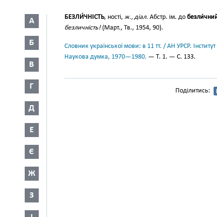
БЕЗЛИ́ЧНІСТЬ
, ності,
ж., діал.
Абстр. ім. до
безли́чни
А
безличність!
(Март., Тв., 1954, 90).
Б
Словник української мови: в 11 тт. / АН УРСР. Інститут
Наукова думка, 1970—1980.
— Т. 1. — С. 133.
В
Г
Поділитись:
Д
Е
Є
Ж
З