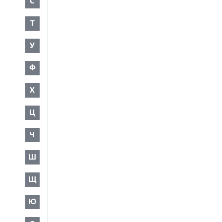
С
Т
У
Ф
Х
Ц
Ч
Ш
Щ
Ю