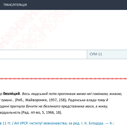
ТРАНСЛІТЕРАЦІЯ
СУМ-11
що
безли́ций
.
Весь людський потік пропливав мимо неї гомінкою, живою,
 тумані…
(Ряб., Жайворонки, 1957, 158);
Радянська влада тому й
юдині прагнула бачити не безликого представника маси, а живу,
відуальність
(Рад. літ-во, 5, 1966, 18).
11 тт. / АН УРСР. Інститут мовознавства; за ред. І. К. Білодіда. — К.: