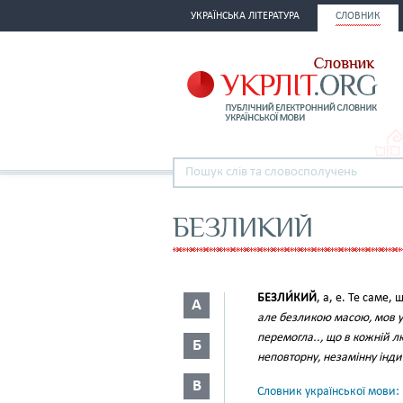
УКРАЇНСЬКА ЛІТЕРАТУРА
СЛОВНИК
БЕЗЛИКИЙ
БЕЗЛИ́КИЙ
, а, е. Те саме, 
А
але безликою масою, мов у
перемогла.., що в кожній л
Б
неповторну, незамінну інди
В
Словник української мови: в 