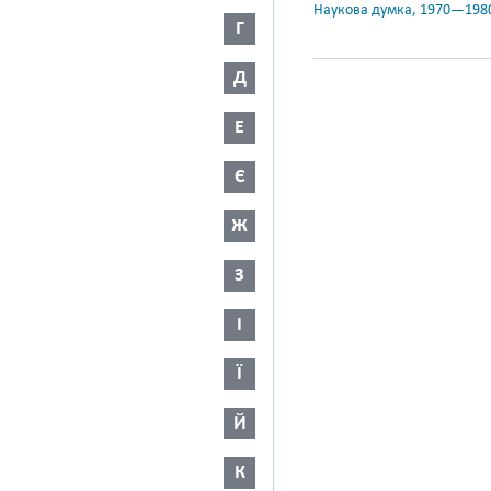
Наукова думка, 1970—198
Г
Д
Е
Є
Ж
З
І
Ї
Й
К