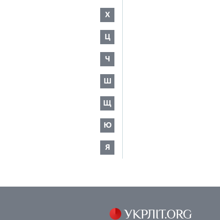
Х
Ц
Ч
Ш
Щ
Ю
Я