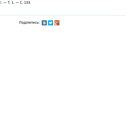
0.
— Т. 1. — С. 133.
Поділитись: