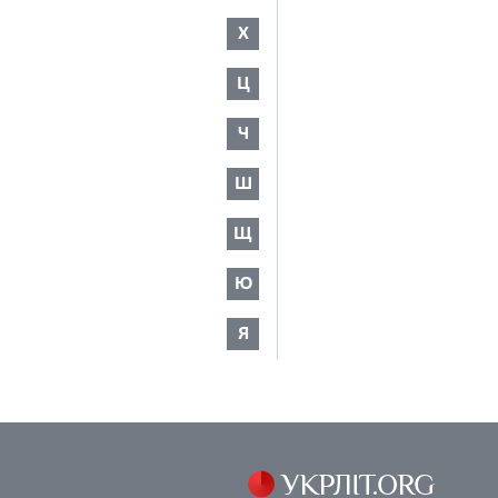
Х
Ц
Ч
Ш
Щ
Ю
Я