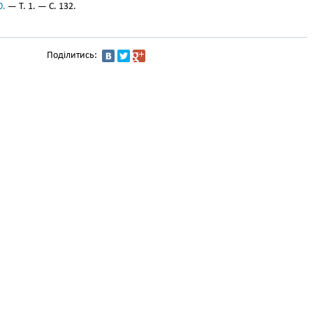
0.
— Т. 1. — С. 132.
Поділитись: