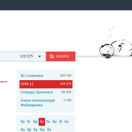
129 375
ШУКАТИ
Всі словники
199 760
СУМ-11
129 375
Словарь Грінченка
66 605
Знаки етнокультури
3 780
Жайворонка
ба
бг
бд
бе
бє
би
бі
бл
бо
бр
бу
бю
бя