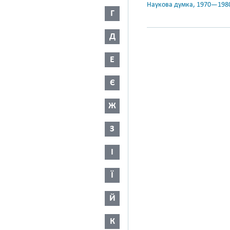
Наукова думка, 1970—198
Г
Д
Е
Є
Ж
З
І
Ї
Й
К