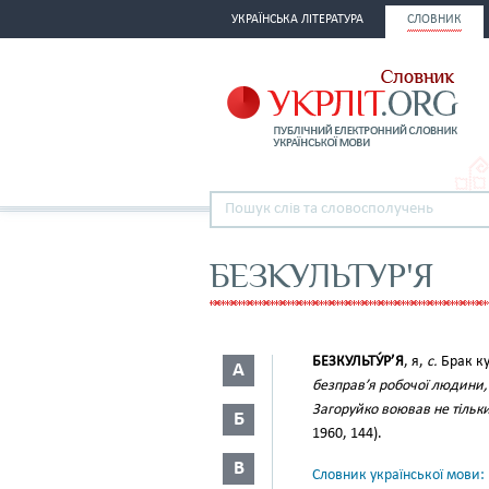
УКРАЇНСЬКА ЛІТЕРАТУРА
СЛОВНИК
БЕЗКУЛЬТУР'Я
БЕЗКУЛЬТУ́Р’Я
, я,
с.
Брак ку
А
безправ’я робочої людини, 
Загоруйко воював не тільки
Б
1960, 144).
В
Словник української мови: в 