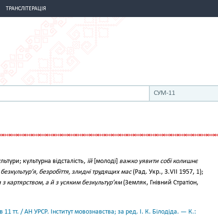
ТРАНСЛІТЕРАЦІЯ
СУМ-11
льтури; культурна відсталість,
їй
[молоді]
важко уявити собі колишнє
безкультур’я, безробіття, злидні трудящих мас
(Рад. Укр., 3.VIІ 1957, 1);
 з картярством, а й з усяким безкультур’ям
(Земляк, Гнівний Стратіон,
11 тт. / АН УРСР. Інститут мовознавства; за ред. І. К. Білодіда. — К.: