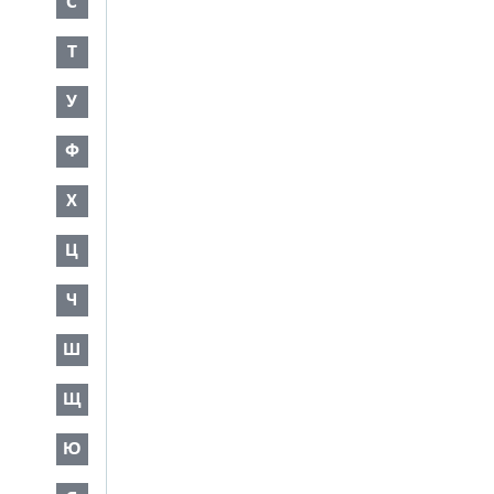
С
Т
У
Ф
Х
Ц
Ч
Ш
Щ
Ю