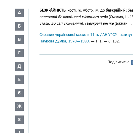
БЕЗКРА́ЙНІСТЬ
, ності,
ж.
Абстр. ім. до
безкра́йній;
без
А
зеленавій безкрайності місячного неба
(Смолич, II, 1
сталь. Бо світ скінченний, і безкраїй він же
(Бажан, І, 
Б
Словник української мови: в 11 тт. / АН УРСР. Інститут
В
Наукова думка, 1970—1980.
— Т. 1. — С. 132.
Г
Поділитись:
Д
Е
Є
Ж
З