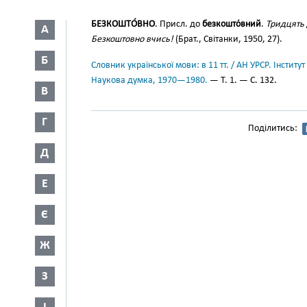
БЕЗКОШТО́ВНО
. Присл. до
безкошто́вний
.
Тридцять 
А
Безкоштовно вчись!
(Брат., Світанки, 1950, 27).
Б
Словник української мови: в 11 тт. / АН УРСР. Інститут
Наукова думка, 1970—1980.
— Т. 1. — С. 132.
В
Г
Поділитись:
Д
Е
Є
Ж
З