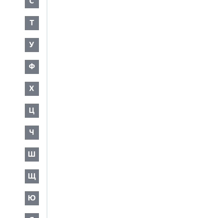
С
Т
У
Ф
Х
Ц
Ч
Ш
Щ
Ю