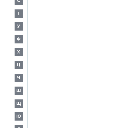
С
Т
У
Ф
Х
Ц
Ч
Ш
Щ
Ю