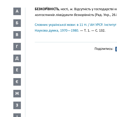
БЕЗКОРІ́ВНІСТЬ
, ності,
ж.
Відсутність у господарстві к
А
колгоспників ліквідувати безкорівність
(Рад. Укр., 26.І
Б
Словник української мови: в 11 тт. / АН УРСР. Інститут
Наукова думка, 1970—1980.
— Т. 1. — С. 132.
В
Г
Поділитись:
Д
Е
Є
Ж
З