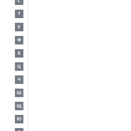
С
Т
У
Ф
Х
Ц
Ч
Ш
Щ
Ю