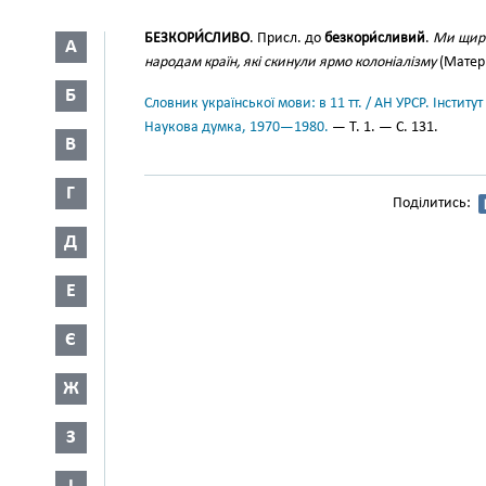
БЕЗКОРИ́СЛИВО
. Присл. до
безкори́сливий
.
Ми щиро
А
народам країн, які скинули ярмо колоніалізму
(Матер. 
Б
Словник української мови: в 11 тт. / АН УРСР. Інститут
Наукова думка, 1970—1980.
— Т. 1. — С. 131.
В
Г
Поділитись:
Д
Е
Є
Ж
З