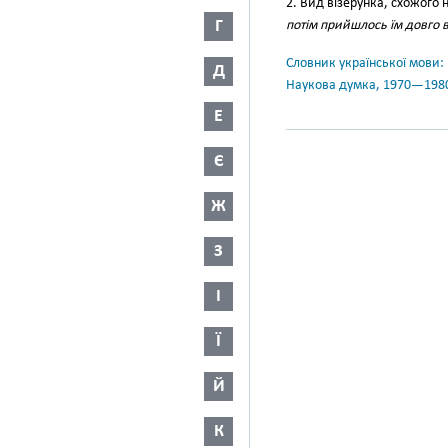
2. Вид візерунка, схожого 
Г
потім прийшлось їм довго 
Словник української мови: в 
Д
Наукова думка, 1970—198
Е
Є
Ж
З
І
Ї
Й
К