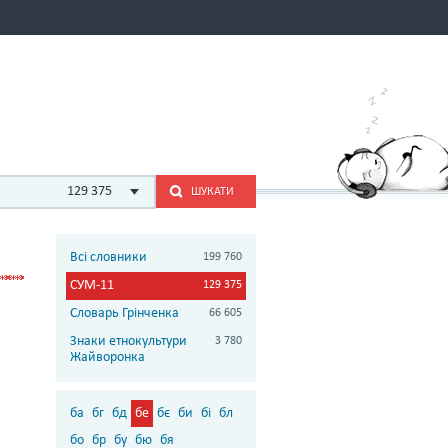
129 375
ШУКАТИ
Всі словники
199 760
СУМ-11
129 375
Словарь Грінченка
66 605
Знаки етнокультури
3 780
Жайворонка
ба
бг
бд
бе
бє
би
бі
бл
бо
бр
бу
бю
бя