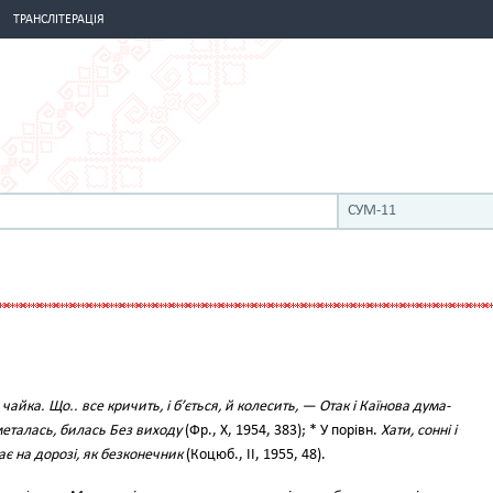
ТРАНСЛІТЕРАЦІЯ
СУМ-11
чайка. Що.. все кричить, і б’ється, й колесить, — Отак і Каїнова дума-
металась, билась Без виходу
(Фр., X, 1954, 383); * У порівн.
Хати, сонні і
ає на дорозі, як безконечник
(Коцюб., II, 1955, 48).