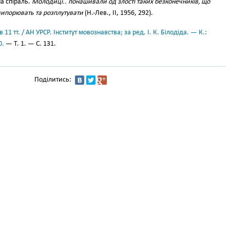
на спіраль.
Молодиці.. понашивали од злості таких безконечників, що
випорювать та розплутувати
(Н.-Лев., II, 1956, 292).
11 тт. / АН УРСР. Інститут мовознавства; за ред. І. К. Білодіда. — К.:
0.
— Т. 1. — С. 131.
Поділитись: