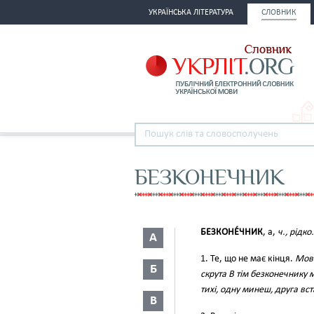
УКРАЇНСЬКА ЛІТЕРАТУРА
СЛОВНИК
БЕЗКОНЕЧНИК
БЕЗКОНЕ́ЧНИК
, а,
ч., рідко.
А
1. Те, що не має кінця.
Мов 
Б
скрута В тім безконечнику 
тихі, одну минеш, друга вст
В