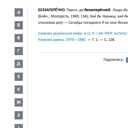
БЕЗЗАПЕРЕ́ЧНО
. Присл. до
беззапере́чний
.
Люди без
А
(Бойч., Молодість, 1949, 134);
Хай би Черниш, хай би
очолював роту — Сагайда погодився б на таке безза
Б
Словник української мови: в 11 тт. / АН УРСР. Інститут
В
Наукова думка, 1970—1980.
— Т. 1. — С. 128.
Г
Поділитись:
Д
Е
Є
Ж
З