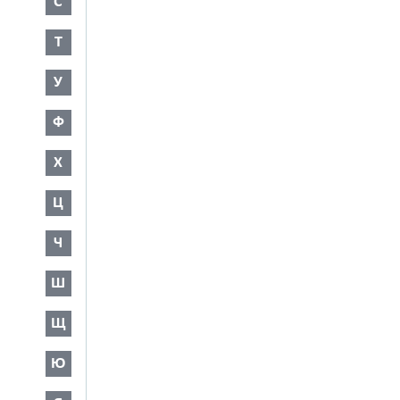
С
Т
У
Ф
Х
Ц
Ч
Ш
Щ
Ю