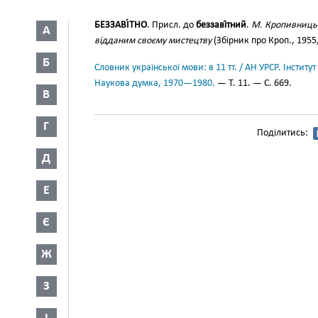
БЕЗЗАВІ́ТНО
. Присл. до
беззаві́тний
.
М. Кропивницьк
А
відданим своєму мистецтву
(Збірник про Кроп., 1955,
Б
Словник української мови: в 11 тт. / АН УРСР. Інститут
Наукова думка, 1970—1980.
— Т. 11. — С. 669.
В
Г
Поділитись:
Д
Е
Є
Ж
З