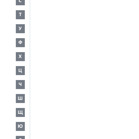
С
Т
У
Ф
Х
Ц
Ч
Ш
Щ
Ю