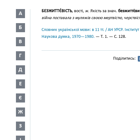
БЕЗЖИТТЄ́ВІСТЬ
, вості,
ж.
Якість за знач.
безжиттє́в
А
війна поставала з муляжів своєю мертвістю, черствіс
Б
Словник української мови: в 11 тт. / АН УРСР. Інститут
Наукова думка, 1970—1980.
— Т. 1. — С. 128.
В
Г
Поділитись:
Д
Е
Є
Ж
З