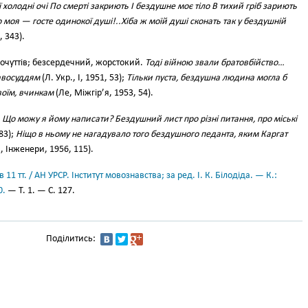
 холодні очі По смерті закриють І бездушне моє тіло В тихий гріб зариють
 моя — госте одинокої душі!..Хіба ж моїй душі сконать так у бездушній
 343).
очуттів; безсердечний, жорстокий.
Тоді війною звали братовбійство…
авосуддям
(Л. Укр., І, 1951, 53);
Тільки пуста, бездушна людина могла б
воїм, вчинкам
(Ле, Міжгір’я, 1953, 54).
—
Що можу я йому написати? Бездушний лист про різні питання, про міські
583);
Ніщо в ньому не нагадувало того бездушного педанта, яким Каргат
, Інженери, 1956, 115).
11 тт. / АН УРСР. Інститут мовознавства; за ред. І. К. Білодіда. — К.:
0.
— Т. 1. — С. 127.
Поділитись: