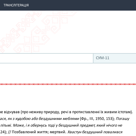
ТРАНСЛІТЕРАЦІЯ
СУМ-11
не відчував (про неживу природу, речі в протиставленні їх живим істотам).
ася, як з худобою або бездушними меблями
(Фр., III, 1950, 153);
Погашу
 пітьмі. Може, і я обернусь тоді у бездушний предмет, який нічого не
 224); // Позбавлений життя; мертвий.
Хвастун бездушний повалився