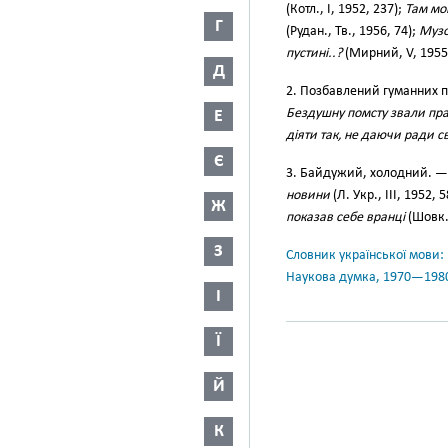
(Котл., І, 1952, 237);
Там мої
Г
(Рудан., Тв., 1956, 74);
Музо
пустині..?
(Мирний, V, 1955,
Д
2. Позбавлений гуманних п
Бездушну помсту звали пр
Е
діяти так, не даючи ради с
Є
3. Байдужий, холодний. 
новини
(Л. Укр., III, 1952, 
Ж
показав себе вранці
(Шовк.
З
Словник української мови: в 
Наукова думка, 1970—198
І
Ї
Й
К