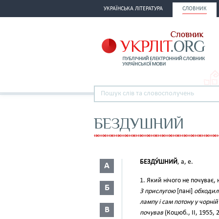
УКРАЇНСЬКА ЛІТЕРАТУРА
СЛОВНИК
БЕЗДУШНИЙ
БЕЗДУ́ШНИЙ
, а, е.
А
1. Який нічого не почуває, 
Б
З прислугою
[пані]
обходил
лампу і сам потону у чорній
В
почував
(Коцюб., II, 1955,