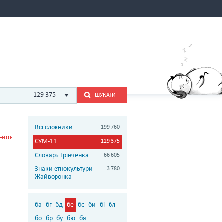
129 375
ШУКАТИ
Всі словники
199 760
СУМ-11
129 375
Словарь Грінченка
66 605
Знаки етнокультури
3 780
Жайворонка
ба
бг
бд
бе
бє
би
бі
бл
бо
бр
бу
бю
бя