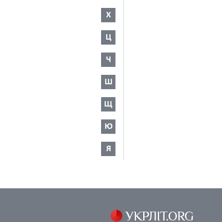
Х
Ц
Ч
Ш
Щ
Ю
Я