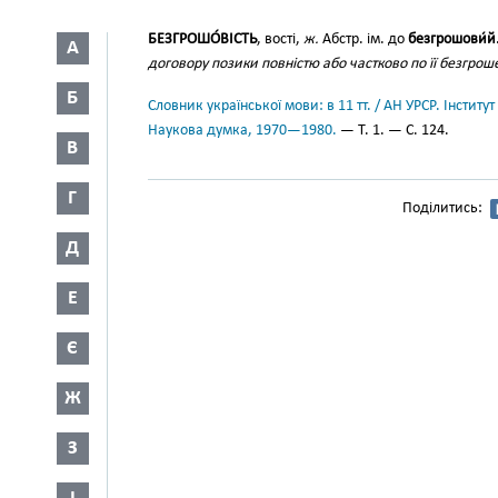
БЕЗГРОШО́ВІСТЬ
, вості,
ж.
Абстр. ім. до
безгрошови́й
А
договору позики повністю або частково по її безгрош
Б
Словник української мови: в 11 тт. / АН УРСР. Інститут
Наукова думка, 1970—1980.
— Т. 1. — С. 124.
В
Г
Поділитись:
Д
Е
Є
Ж
З