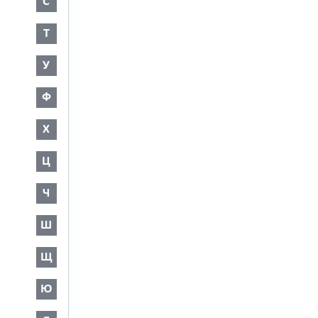
С
Т
У
Ф
Х
Ц
Ч
Ш
Щ
Ю