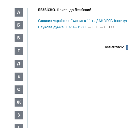
БЕЗВІ́СНО
. Присл. до
безві́сний
.
А
Словник української мови: в 11 тт. / АН УРСР. Інститут
Б
Наукова думка, 1970—1980.
— Т. 1. — С. 122.
В
Поділитись:
Г
Д
Е
Є
Ж
З