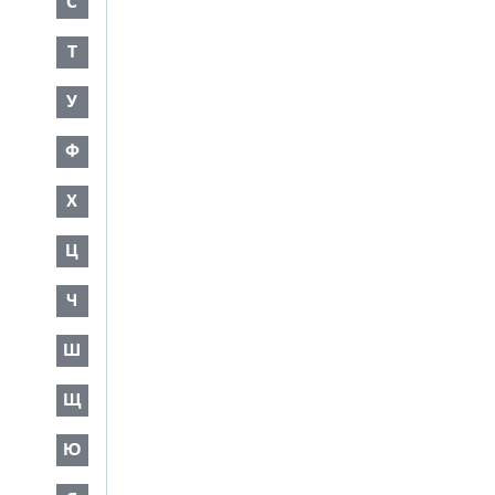
С
Т
У
Ф
Х
Ц
Ч
Ш
Щ
Ю