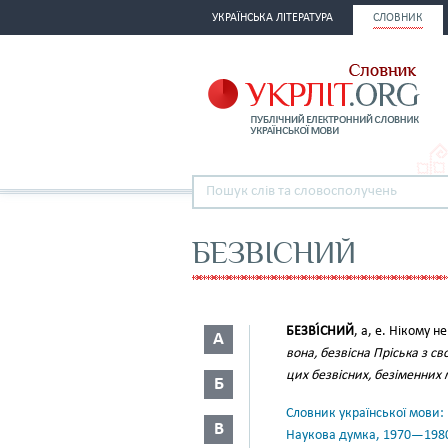
УКРАЇНСЬКА ЛІТЕРАТУРА
СЛОВНИК
БЕЗВІСНИЙ
БЕЗВІ́СНИЙ
, а, е. Нікому 
А
вона, безвісна Пріська з св
цих безвісних, безіменних
Б
Словник української мови: в 
В
Наукова думка, 1970—198