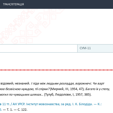
ТРАНСЛІТЕРАЦІЯ
СУМ-11
не відомий; незнаний.
І піде між людьми розладдя, ворожнечі. Чи варт
оєю безвісною нуждою, тії спірки?
(Мирний, III, 1954, 47);
Багато їх у степу,
 могил по чумацьких шляхах…
(Тулуб, Людолови, І, 1957, 385).
11 тт. / АН УРСР. Інститут мовознавства; за ред. І. К. Білодіда. — К.:
0.
— Т. 1. — С. 122.