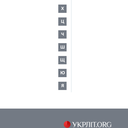
Х
Ц
Ч
Ш
Щ
Ю
Я