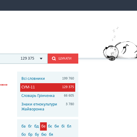
129 375
ШУКАТИ
Всі словники
199 760
СУМ-11
129 375
Словарь Грінченка
66 605
Знаки етнокультури
3 780
Жайворонка
ба
бг
бд
бе
бє
би
бі
бл
бо
бр
бу
бю
бя