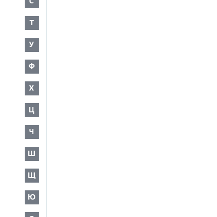
С
Т
У
Ф
Х
Ц
Ч
Ш
Щ
Ю