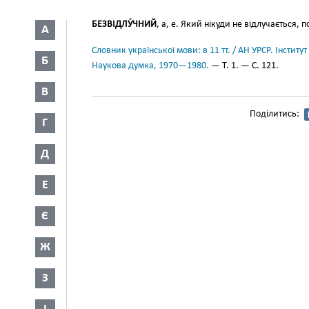
БЕЗВІДЛУ́ЧНИЙ
, а, е. Який нікуди не відлучається, 
А
Словник української мови: в 11 тт. / АН УРСР. Інститут
Б
Наукова думка, 1970—1980.
— Т. 1. — С. 121.
В
Поділитись:
Г
Д
Е
Є
Ж
З