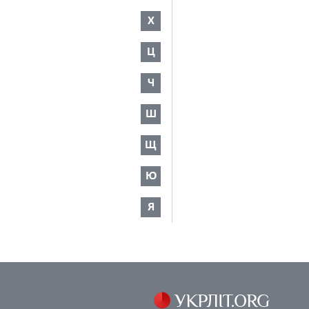
Х
Ц
Ч
Ш
Щ
Ю
Я