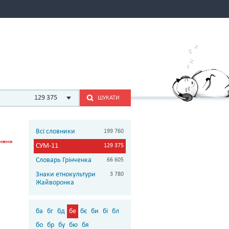
129 375
ШУКАТИ
Всі словники
199 760
СУМ-11
129 375
Словарь Грінченка
66 605
Знаки етнокультури
3 780
Жайворонка
ба
бг
бд
бе
бє
би
бі
бл
бо
бр
бу
бю
бя