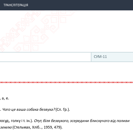
ТРАНСЛІТЕРАЦІЯ
СУМ-11
, а, е.
х.
Чого це ваша собака безвуха?
(Сл. Гр.).
суд, голку і т. ін.).
Отут, біля безвухого, зсередини блискучого від поливи
а землю
(Стельмах, Хліб.., 1959, 479).