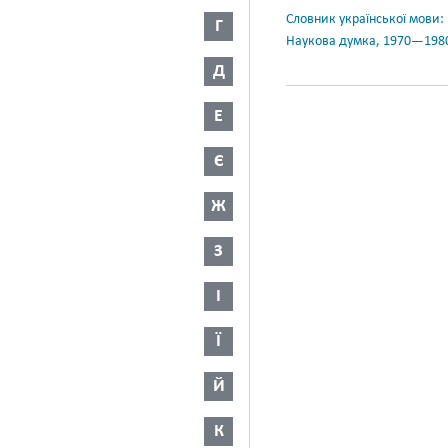
Словник української мови: в 
Г
Наукова думка, 1970—198
Д
Е
Є
Ж
З
І
Ї
Й
К