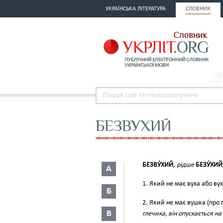
УКРАЇНСЬКА ЛІТЕРАТУРА
СЛОВНИК
БЕЗВУХИЙ
БЕЗВУ́ХИЙ
,
рідше
БЕЗУ́ХИЙ
А
1. Який не має вуха або ву
Б
2. Який не має вушка (про по
В
глечика, він опускається н