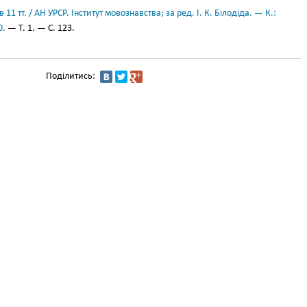
11 тт. / АН УРСР. Інститут мовознавства; за ред. І. К. Білодіда. — К.:
0.
— Т. 1. — С. 123.
Поділитись: