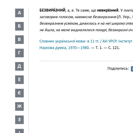
БЕЗВИРА́ЗНИЙ
, а, е. Те саме, що
невира́зний
. У
поета
А
заговорив голосом, навмисне безвиразним
(Л. Укр., 
безвиразним усміхом, дивилась я на неї широко от
Б
не йшла, на мене видивлялися понурі, безвиразні оч
В
Словник української мови: в 11 тт. / АН УРСР. Інститут
Наукова думка, 1970—1980.
— Т. 1. — С. 121.
Г
Д
Поділитись:
Е
Є
Ж
З