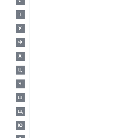
С
Т
У
Ф
Х
Ц
Ч
Ш
Щ
Ю