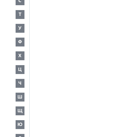
С
Т
У
Ф
Х
Ц
Ч
Ш
Щ
Ю