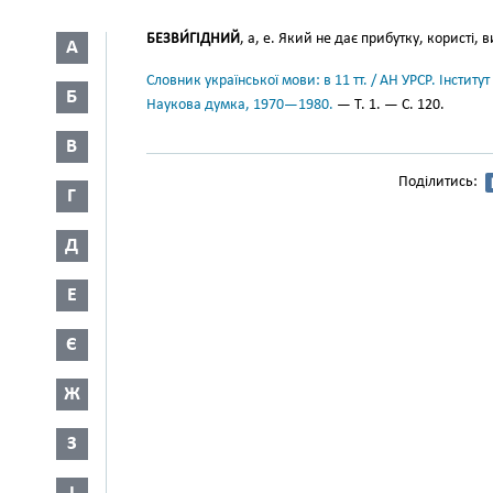
БЕЗВИ́ГІДНИЙ
, а, е. Який не дає прибутку, користі, 
А
Словник української мови: в 11 тт. / АН УРСР. Інститут
Б
Наукова думка, 1970—1980.
— Т. 1. — С. 120.
В
Поділитись:
Г
Д
Е
Є
Ж
З